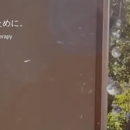
ために。
erapy